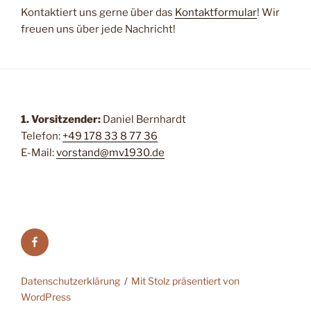
Kontaktiert uns gerne über das
Kontaktformular
! Wir
freuen uns über jede Nachricht!
1. Vorsitzender:
Daniel Bernhardt
Telefon:
+49 178 33 8 77 36
E-Mail:
vorstand@mv1930.de
Besucht
uns
auf
Datenschutzerklärung
Mit Stolz präsentiert von
Facebook!
WordPress