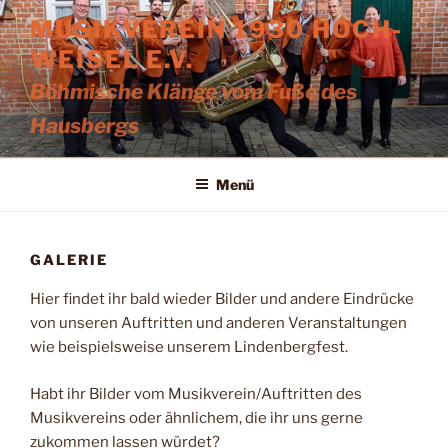
Zum
MUSIKVEREIN 1930 HOCH-
Inhalt
WEISEL E.V.
springen
Böhmische Klänge vom Fuße des
Hausbergs
Menü
GALERIE
Hier findet ihr bald wieder Bilder und andere Eindrücke
von unseren Auftritten und anderen Veranstaltungen
wie beispielsweise unserem Lindenbergfest.
Habt ihr Bilder vom Musikverein/Auftritten des
Musikvereins oder ähnlichem, die ihr uns gerne
zukommen lassen würdet?