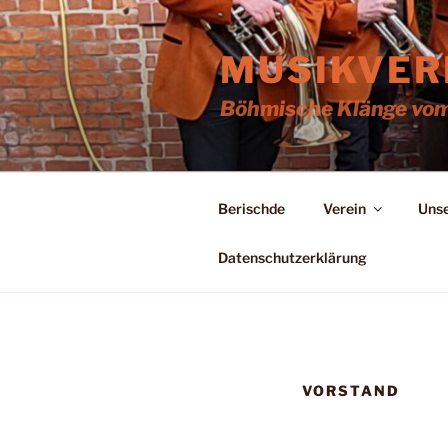
Zum
Inhalt
MUSIKVERE
springen
Böhmische Klänge vom
Berischde
Verein
Uns
Datenschutzerklärung
VORSTAND