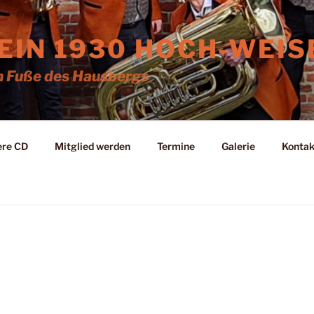
IN 1930 HOCH-WEISE
 Fuße des Hausbergs
ere CD
Mitglied werden
Termine
Galerie
Kontak