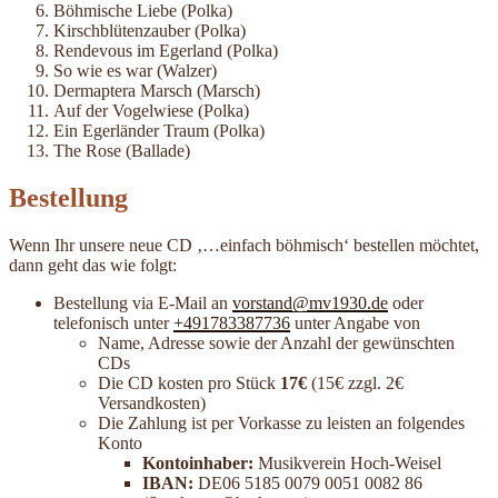
Böhmische Liebe (Polka)
Kirschblütenzauber (Polka)
Rendevous im Egerland (Polka)
So wie es war (Walzer)
Dermaptera Marsch (Marsch)
Auf der Vogelwiese (Polka)
Ein Egerländer Traum (Polka)
The Rose (Ballade)
Bestellung
Wenn Ihr unsere neue CD ‚…einfach böhmisch‘ bestellen möchtet,
dann geht das wie folgt:
Bestellung via E-Mail an
vorstand@mv1930.de
oder
telefonisch unter
+491783387736
unter Angabe von
Name, Adresse sowie der Anzahl der gewünschten
CDs
Die CD kosten pro Stück
17€
(15€ zzgl. 2€
Versandkosten)
Die Zahlung ist per Vorkasse zu leisten an folgendes
Konto
Kontoinhaber:
Musikverein Hoch-Weisel
IBAN:
DE06 5185 0079 0051 0082 86