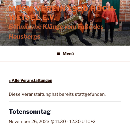
Zum
MUSIKVEREIN 1930 HOCH-
Inhalt
WEISEL E.V.
springen
Böhmische Klänge vom Fuße des
Hausbergs
Menü
« Alle Veranstaltungen
Diese Veranstaltung hat bereits stattgefunden.
Totensonntag
November 26, 2023 @ 11:30
-
12:30
UTC+2