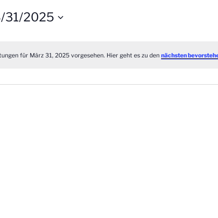
/31/2025
tungen für März 31, 2025 vorgesehen. Hier geht es zu den
nächsten bevorsteh
N
o
t
i
c
e