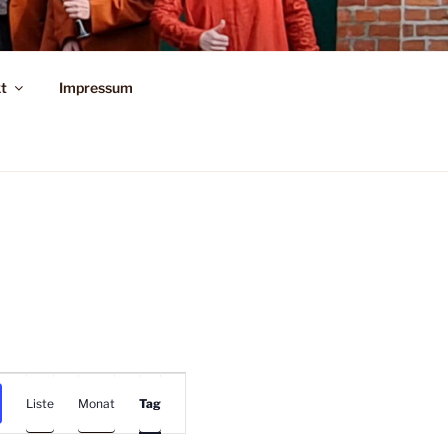
L E.V.
t
Impressum
V
Liste
Monat
Tag
e